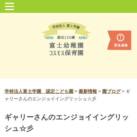
コ
ン
テ
ン
ツ
に
ス
キ
ッ
プ
学校法人富士学園 認定こども園
>
最新情報
>
園ブログ
>
ギ
ャリーさんのエンジョイイングリッシュ☆彡
ギャリーさんのエンジョイイングリッ
シュ☆彡