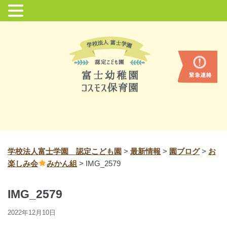
コ
ン
テ
ン
ツ
に
ス
キ
ッ
プ
学校法人富士学園 認定こども園
>
最新情報
>
園ブログ
>
お
楽しみ会
みかん組
>
IMG_2579
IMG_2579
2022年12月10日