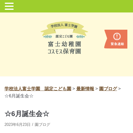
コ
ン
テ
ン
ツ
に
ス
キ
ッ
プ
学校法人富士学園 認定こども園
>
最新情報
>
園ブログ
>
☆6月誕生会☆
☆6月誕生会☆
2023年6月23日
園ブログ