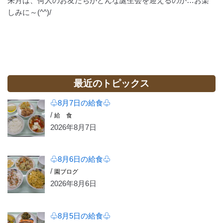
来月は、何人のお友だちがどんな誕生会を迎えるのか…お楽
しみに～(^^)/
最近のトピックス
♧8月7日の給食♧
/
給 食
2026年8月7日
♧8月6日の給食♧
/
園ブログ
2026年8月6日
♧8月5日の給食♧