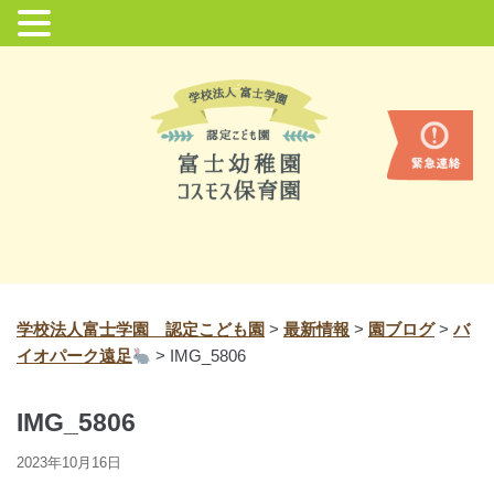
コ
ン
テ
ン
ツ
に
ス
キ
ッ
プ
学校法人富士学園 認定こども園
>
最新情報
>
園ブログ
>
バ
イオパーク遠足
>
IMG_5806
IMG_5806
2023年10月16日