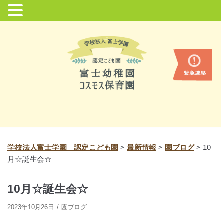
コ
ン
テ
ン
ツ
に
ス
キ
ッ
プ
学校法人富士学園 認定こども園
>
最新情報
>
園ブログ
>
10
月☆誕生会☆
10月☆誕生会☆
2023年10月26日
園ブログ