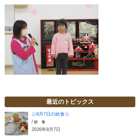
最近のトピックス
♧8月7日の給食♧
/
給 食
2026年8月7日