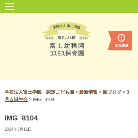
コ
ン
テ
ン
ツ
に
ス
キ
ッ
プ
学校法人富士学園 認定こども園
>
最新情報
>
園ブログ
>
3
月☆誕生会
>
IMG_8104
IMG_8104
2024年3月11日