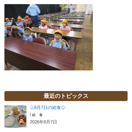
最近のトピックス
♧8月7日の給食♧
/
給 食
2026年8月7日