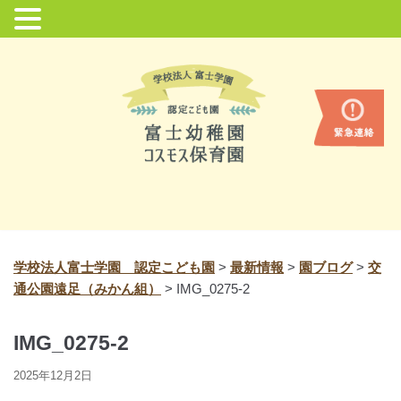
コ
ン
テ
ン
ツ
に
ス
キ
ッ
プ
学校法人富士学園 認定こども園
>
最新情報
>
園ブログ
>
交
通公園遠足（みかん組）
>
IMG_0275-2
IMG_0275-2
2025年12月2日