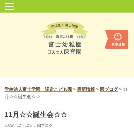
コ
ン
テ
ン
ツ
に
ス
キ
ッ
プ
学校法人富士学園 認定こども園
>
最新情報
>
園ブログ
>
11
月☆☆誕生会☆☆
11月☆☆誕生会☆☆
2025年12月12日
園ブログ