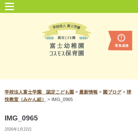
コ
ン
テ
ン
ツ
に
ス
キ
ッ
プ
学校法人富士学園 認定こども園
>
最新情報
>
園ブログ
>
球
技教室（みかん組）
>
IMG_0965
IMG_0965
2026年1月22日