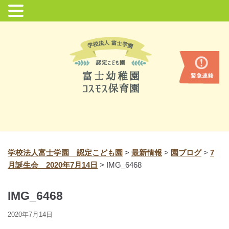
コ
ン
テ
ン
ツ
に
ス
キ
ッ
プ
学校法人富士学園 認定こども園
>
最新情報
>
園ブログ
>
7
月誕生会 2020年7月14日
>
IMG_6468
IMG_6468
2020年7月14日