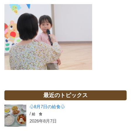
最近のトピックス
♧8月7日の給食♧
/
給 食
2026年8月7日