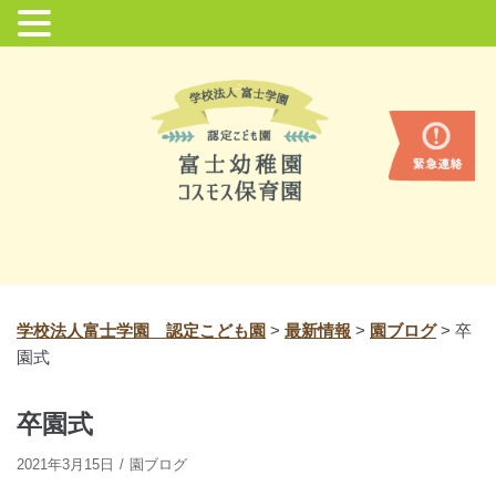
コ
ン
テ
ン
ツ
に
ス
キ
ッ
プ
学校法人富士学園 認定こども園
>
最新情報
>
園ブログ
>
卒
園式
卒園式
2021年3月15日
園ブログ