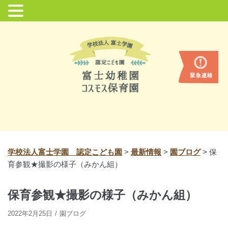
コ
ン
テ
ン
ツ
に
ス
キ
ッ
プ
学校法人富士学園 認定こども園
>
最新情報
>
園ブログ
>
保
育参観★撮影の様子（みかん組）
保育参観★撮影の様子（みかん組）
2022年2月25日
園ブログ