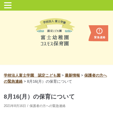
コ
ン
テ
ン
ツ
に
ス
キ
ッ
プ
学校法人富士学園 認定こども園
>
最新情報
>
保護者の方へ
の緊急連絡
>
8月16(月）の保育について
8月16(月）の保育について
2021年8月16日
保護者の方への緊急連絡