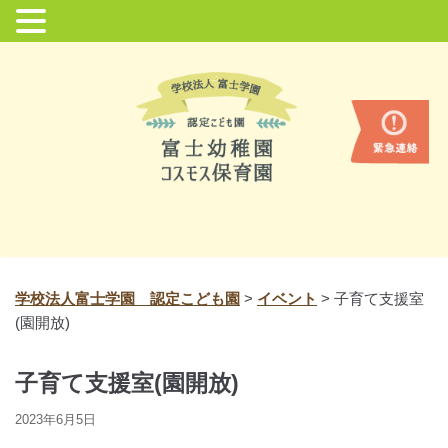
コ
ン
テ
ン
ツ
に
ス
キ
ッ
プ
学校法人富士学園 認定こども園
>
イベント
>
子育て支援室
(園開放)
子育て支援室(園開放)
2023年6月5日