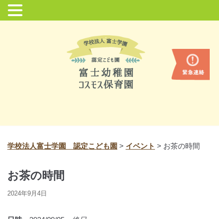
コ
ン
テ
ン
ツ
に
ス
キ
ッ
プ
学校法人富士学園 認定こども園
>
イベント
>
お茶の時間
お茶の時間
2024年9月4日