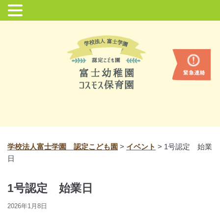
コ
ン
テ
ン
ツ
に
ス
キ
ッ
プ
学校法人富士学園 認定こども園
>
イベント
>
1号認定 始業
日
1号認定 始業日
2026年1月8日