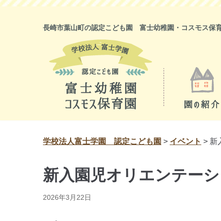
コ
ン
長崎市葉山町の認定こども園 富士幼稚園・コスモス保
テ
ン
ツ
に
ス
キ
ッ
プ
学校法人富士学園 認定こども園
>
イベント
>
新
新入園児オリエンテーシ
2026年3月22日