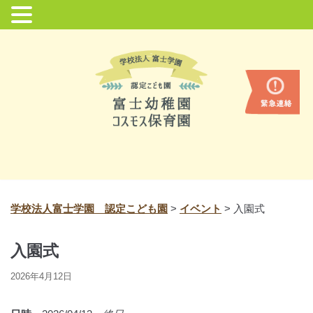
コ
ン
テ
ン
ツ
に
ス
キ
ッ
プ
学校法人富士学園 認定こども園
>
イベント
>
入園式
入園式
2026年4月12日