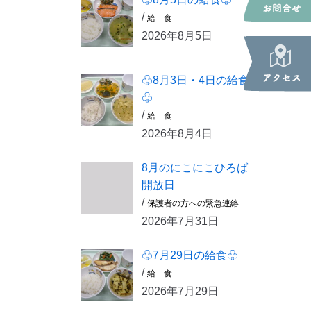
/
給 食
2026年8月5日
♧8月3日・4日の給食
♧
/
給 食
2026年8月4日
8月のにこにこひろば
開放日
/
保護者の方への緊急連絡
2026年7月31日
♧7月29日の給食♧
/
給 食
2026年7月29日