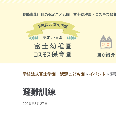
コ
ン
長崎市葉山町の認定こども園 富士幼稚園・コスモス保
テ
ン
ツ
に
ス
キ
ッ
プ
学校法人富士学園 認定こども園
>
イベント
>
避
避難訓練
2026年8月27日