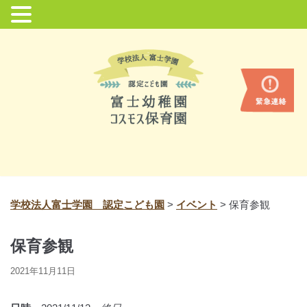
コ
ン
テ
ン
ツ
に
ス
キ
ッ
プ
学校法人富士学園 認定こども園
>
イベント
>
保育参観
保育参観
2021年11月11日