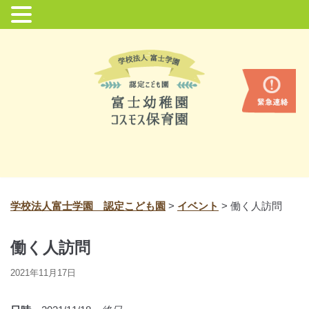
コ
ン
テ
ン
ツ
に
ス
キ
ッ
プ
学校法人富士学園 認定こども園
>
イベント
>
働く人訪問
働く人訪問
2021年11月17日