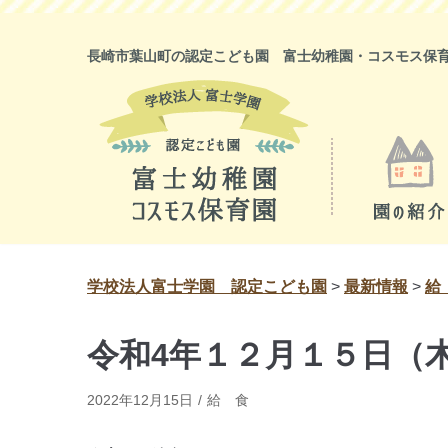
コ
ン
長崎市葉山町の認定こども園 富士幼稚園・コスモス保
テ
ン
ツ
に
ス
キ
ッ
プ
学校法人富士学園 認定こども園
>
最新情報
>
給
令和4年１２月１５日（
2022年12月15日
給 食