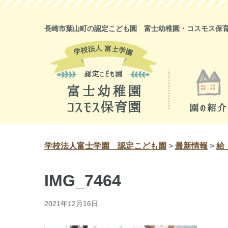
コ
ン
長崎市葉山町の認定こども園 富士幼稚園・コスモス保
テ
ン
ツ
に
ス
キ
ッ
プ
学校法人富士学園 認定こども園
>
最新情報
>
給
IMG_7464
2021年12月16日