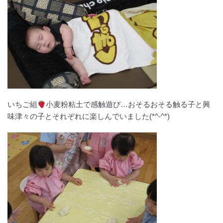
いちご組
小麦粉粘土で感触遊び…おそるおそる触る子と興
味津々の子とそれぞれに楽しんでいました(*^-^*)