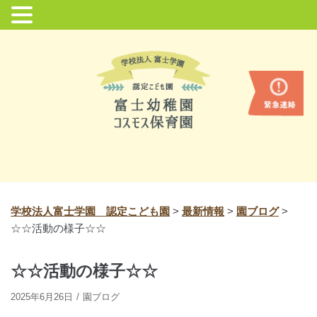
コ
ン
テ
ン
ツ
に
ス
キ
ッ
プ
学校法人富士学園 認定こども園
>
最新情報
>
園ブログ
>
☆☆活動の様子☆☆
☆☆活動の様子☆☆
2025年6月26日
園ブログ