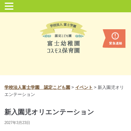
コ
ン
テ
ン
ツ
に
ス
キ
ッ
プ
学校法人富士学園 認定こども園
>
イベント
>
新入園児オリ
エンテーション
新入園児オリエンテーション
2027年3月23日