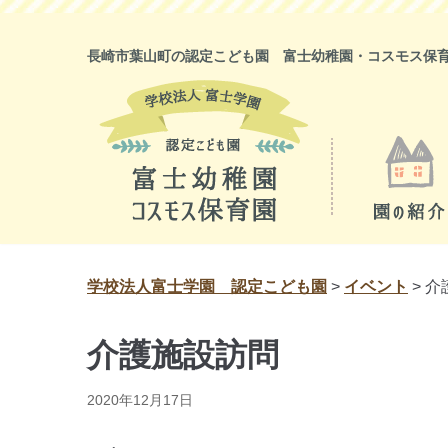
コ
ン
長崎市葉山町の認定こども園 富士幼稚園・コスモス保
テ
ン
ツ
に
ス
キ
ッ
プ
学校法人富士学園 認定こども園
>
イベント
>
介
介護施設訪問
2020年12月17日