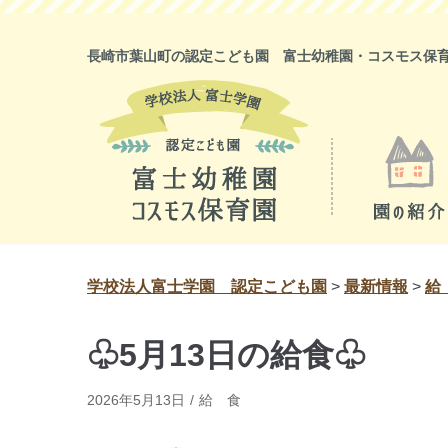
コ
ン
長崎市葉山町の認定こども園 富士幼稚園・コスモス保
テ
ン
ツ
に
ス
キ
ッ
プ
学校法人富士学園 認定こども園
>
最新情報
>
給
♧5月13日の給食♧
2026年5月13日
給 食