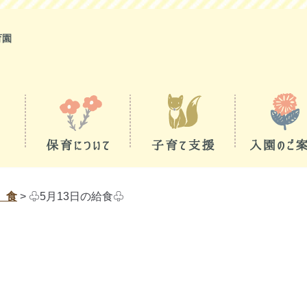
育園
 食
>
♧5月13日の給食♧