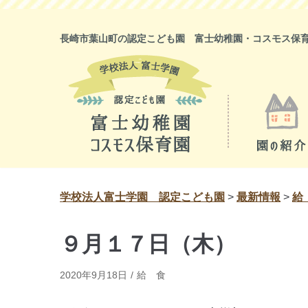
コ
ン
長崎市葉山町の認定こども園 富士幼稚園・コスモス保
テ
ン
ツ
に
ス
キ
ッ
プ
学校法人富士学園 認定こども園
>
最新情報
>
給
９月１７日（木）
2020年9月18日
給 食